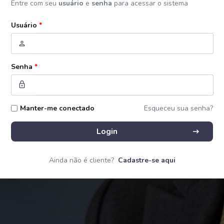
Entre com seu
usuário
e
senha
para acessar o sistema
Usuário
*
person
Senha
*
lock
Manter-me conectado
Esqueceu sua senha?
arrow_right_alt
Login
Ainda não é cliente?
Cadastre-se aqui